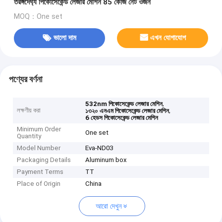
তরঙ্গদৈর্ঘ্য পিকোসেকেন্ড লেজার মেশিন 85 কেজি নেট ওজন
MOQ：One set
ভালো দাম
এখন যোগাযোগ
পণ্যের বর্ণনা
,
532nm পিকোসেকেন্ড লেজার মেশিন
লক্ষণীয় করা
,
১৩২০ এনএম পিকোসেকেন্ড লেজার মেশিন
6 হেডস পিকোসেকেন্ড লেজার মেশিন
Minimum Order
One set
Quantity
Model Number
Eva-ND03
Packaging Details
Aluminum box
Payment Terms
TT
Place of Origin
China
আরো দেখুন