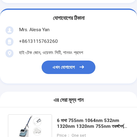
যোগাযোগের ঠিকানা
Mrs. Alesa Yan
+8613115763260
হাই-টেক জোন, ওয়েফাং সিটি, শানডং প্রদেশ
এখন যোগাযোগ
এর সেরা মূল্য পান
6 মাথা 755nm 1064nm 532nm
1320nm 1320nm 755nm তরঙ্গদৈর্ঘ্য
পিকোসেকেন্ড লেজার মেশিন 85 কেজি নেট ওজন
Price： One set